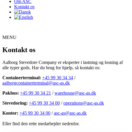
Om ASC
Kontakt os
MENU
Kontakt os
Aalborg Stevedore Company er eksperter i lastning og losning af
alle typer gods. Har du brug for hjælp, så kontakt os:
Containerterminal:
+45 99 30 34 34
/
aalborgcontainerterminal@asc-as.dk
Pakhus:
+45 99 30 34 21
/
warehouse@asc-as.dk
Stevedoring:
+45 99 30 34 00
/
operations@asc-as.dk
Kontor:
+45 99 30 34 00
/
asc-as@asc-as.dk
Eller find den rette medarbejder nedenfor.