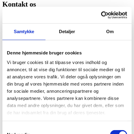
Kontakt os
Aalborg Stevedore Company er eksperter i lastning og losning af
alle typer gods. Har du brug for hjælp, så kontakt os:
Samtykke
Detaljer
Om
Containerterminal:
+45 99 30 34 34
/
aalborgcontainerterminal@asc-as.dk
Pakhus:
+45 99 30 34 21
/
asc-as@asc-as.dk
Kontor:
+45 99 30 34 00
/
asc-as@asc-as.dk
Denne hjemmeside bruger cookies
Eller find den rette medarbejder nedenfor.
Vi bruger cookies til at tilpasse vores indhold og
annoncer, til at vise dig funktioner til sociale medier og til
at analysere vores trafik. Vi deler også oplysninger om
Søren Bæk Christensen
din brug af vores hjemmeside med vores partnere inden
for sociale medier, annonceringspartnere og
Operations Director
sbc@asc-as.dk
analysepartnere. Vores partnere kan kombinere disse
+45 99 30 34 03
data med andre oplysninger, du har givet dem, eller som
de har indsamlet fra din brug af deres tjenester.
Mads Trytek Olesen
Samtykkevalg
Operations Manager